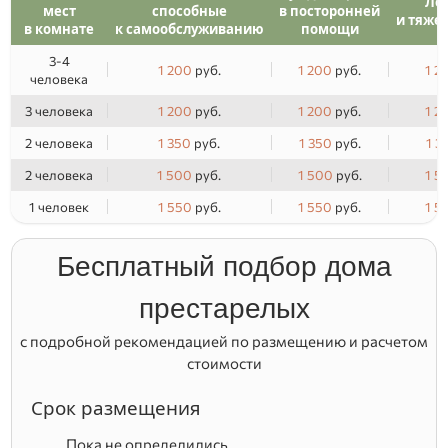
Ле
мест
способные
в посторонней
и тяже
в комнате
к самообслуживанию
помощи
3-4
1 200
руб.
1 200
руб.
1 2
человека
3 человека
1 200
руб.
1 200
руб.
1 2
2 человека
1 350
руб.
1 350
руб.
1 3
2 человека
1 500
руб.
1 500
руб.
1 5
1 человек
1 550
руб.
1 550
руб.
1 5
Бесплатный подбор дома
престарелых
с подробной рекомендацией по размещению и расчетом
стоимости
Срок размещения
Пока не определились