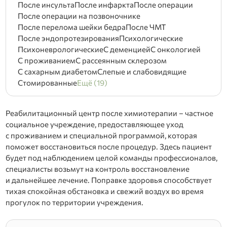
После инсульта
После инфаркта
После операции
После операции на позвоночнике
После перелома шейки бедра
После ЧМТ
После эндопротезирования
Психологические
Психоневрологические
С деменцией
С онкологией
С проживанием
С рассеянным склерозом
С сахарным диабетом
Слепые и слабовидящие
Стомированные
Ещё (19)
Реабилитационный центр после химиотерапии – частное
социальное учреждение, предоставляющее уход
с проживанием и специальной программой, которая
поможет восстановиться после процедур. Здесь пациент
будет под наблюдением целой команды профессионалов,
специалисты возьмут на контроль восстановление
и дальнейшее лечение. Поправке здоровья способствует
тихая спокойная обстановка и свежий воздух во время
прогулок по территории учреждения.