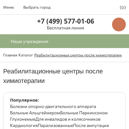
(
)
Меню
Выбрать город
0
+7 (499) 577-01-06
Бесплатная линия
Наши учреждения
Главная
Каталог
Реабилитационные центры после химиотерапии
Реабилитационные центры после
химиотерапии
Популярное:
Болезни опорно-двигательного аппарата
Больные Альцгеймером
Больные Паркинсоном
Глухонемые
Для инвалидов и колясочников
Кардиология
Парализованные
После ампутации