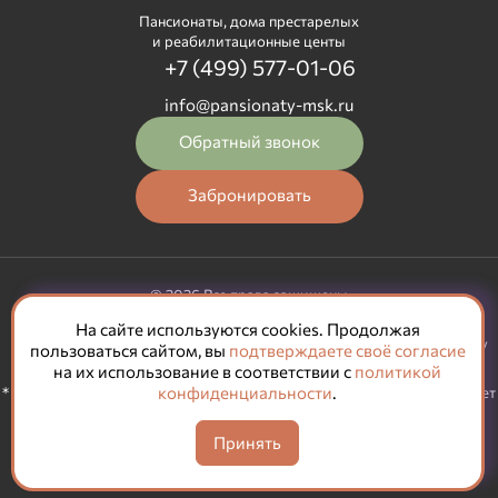
Пансионаты, дома престарелых
и реабилитационные центы
+7 (499) 577-01-06
info@pansionaty-msk.ru
Обратный звонок
Забронировать
© 2026 Все права защищены
Политика конфиденциальности
|
Карта сайта
На сайте используются cookies. Продолжая
Политика обработки персональных данных
|
Согласие на обработку
пользоваться сайтом, вы
подтверждаете своё согласие
персональных данных
на их использование в соответствии с
политикой
конфиденциальности
.
* Не является публичной офертой, окончательную цену
согласовывает
управляющая пансионатом
Способы
оплаты:
Принять