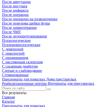
После ампутации
После инсульта
После инфаркта
После операции
После операции на позвоночнике
После перелома шейки бедра
После химиотерапии
После ЧМТ
После эндопротезирования
Психологические
Психоневрологические
С деменцией
С онкологией
С проживанием
С рассеянным склерозом
С сахарным диабетом
Слепые и слабовидящие
Стомированные
Пансионаты для пожилых
Дома престарелых
Реабилитационные центры
Интернаты для престарелых
Все результаты
Главная
Каталог
Пансионаты для пожилых