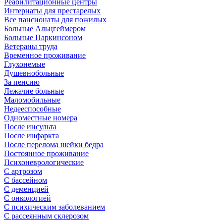
Реабилитационные центры
Интернаты для престарелых
Все пансионаты для пожилых
Больные Альцгеймером
Больные Паркинсоном
Ветераны труда
Временное проживание
Глухонемые
Душевнобольные
За пенсию
Лежачие больные
Маломобильные
Недееспособные
Одноместные номера
После инсульта
После инфаркта
После перелома шейки бедра
Постоянное проживание
Психоневрологические
С артрозом
С бассейном
С деменцией
С онкологией
С психическим заболеванием
С рассеянным склерозом