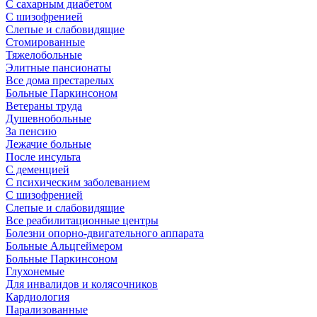
С сахарным диабетом
С шизофренией
Слепые и слабовидящие
Стомированные
Тяжелобольные
Элитные пансионаты
Все дома престарелых
Больные Паркинсоном
Ветераны труда
Душевнобольные
За пенсию
Лежачие больные
После инсульта
С деменцией
С психическим заболеванием
С шизофренией
Слепые и слабовидящие
Все реабилитационные центры
Болезни опорно-двигательного аппарата
Больные Альцгеймером
Больные Паркинсоном
Глухонемые
Для инвалидов и колясочников
Кардиология
Парализованные