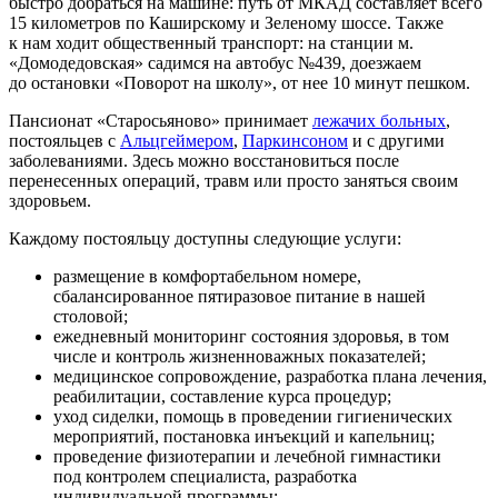
быстро добраться на машине: путь от МКАД составляет всего
15 километров по Каширскому и Зеленому шоссе. Также
к нам ходит общественный транспорт: на станции м.
«Домодедовская» садимся на автобус №439, доезжаем
до остановки «Поворот на школу», от нее 10 минут пешком.
Пансионат «Старосьяново» принимает
лежачих больных
,
постояльцев с
Альцгеймером
,
Паркинсоном
и с другими
заболеваниями. Здесь можно восстановиться после
перенесенных операций, травм или просто заняться своим
здоровьем.
Каждому постояльцу доступны следующие услуги:
размещение в комфортабельном номере,
сбалансированное пятиразовое питание в нашей
столовой;
ежедневный мониторинг состояния здоровья, в том
числе и контроль жизненноважных показателей;
медицинское сопровождение, разработка плана лечения,
реабилитации, составление курса процедур;
уход сиделки, помощь в проведении гигиенических
мероприятий, постановка инъекций и капельниц;
проведение физиотерапии и лечебной гимнастики
под контролем специалиста, разработка
индивидуальной программы;